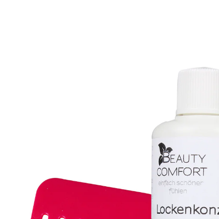
7,99 €
4,99 €
1 l = 49,90 €
inkl. MwSt. und zzgl.
Versandkosten
In den Warenkorb
Sofort lieferbar - in 2-3 Werktagen bei Ihnen
Locken mit Leichtigkeit!
gratis Lockenkamm
Schwung, Volumen und wunderbar weiche Wellen
gefällig? Mit diesem Lockenkonzentrat funktioniert’s
garantiert. Der gratis Lockenkamm verstärkt die
Wirkung und erspart Ihnen anstrengendes und