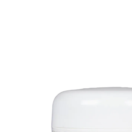
6,39 €
5,99 €
1 l = 119,80 €
inkl. MwSt. und zzgl.
Versandkosten
In den Warenkorb
Sofort lieferbar - in 2-3 Werktagen bei Ihnen
verbessert die Hautfeuchtigkeit
sorgt für mehr Elastizität und Festigkeit
der Haut
sorgt für ein natürlich feines Hautbild