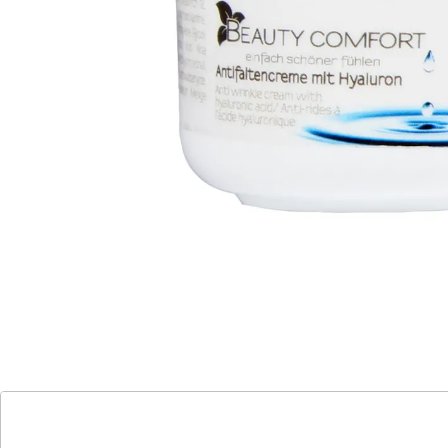
Neue Festigkeit und Elastizität für Ihre Haut durch
Hyaluron! Der natürliche Bestandteil der Haut ist ein
exzellenter Feuchtigkeitsspeicher! Entdecken Sie die
Schönheitscreme, die für ein natürlich feines Hautbild
sorgt. In Verbindung mit Aloe Vera, Sheabutter und
Jojoba-Öl wird der Effekt optimiert. Zieht schnell ein.
mit Hyaluron-Säure: für ein strahlend schönes
Aussehen
Details
Hinweise & Hersteller
Bewertungen