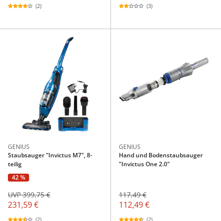
(2)
(3)
GENIUS
GENIUS
Staubsauger "Invictus M7", 8-
Hand und Bodenstaubsauger
teilig
"Invictus One 2.0"
42 %
UVP 399,75 €
117,49 €
231,59 €
112,49 €
(2)
(2)