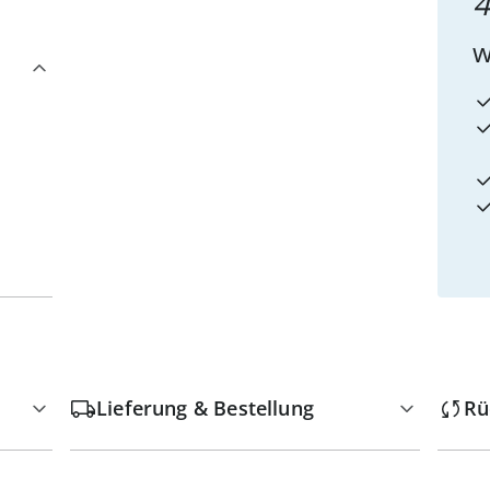
4
w
Lieferung & Bestellung
Rü