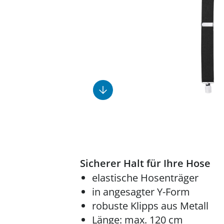
Fußpflegeprodukte
Geschenkideen
Elektromobile
Massage-Produkte
Herrenschuhe
Hausapotheke
Toilettenstühle
Ohrreiniger
Insektenabwehr
Ess- & Trinkhilfen
Sesselschoner
Mützen & Hüte
Kälte- & Wärmetherapie
Urinflaschen &
Nachttöpfe
Parfüm
Kleinmöbel
‎ Alle Anzeigen
‎ Alle Anzeigen
‎ Alle Anzeigen
‎ Alle Anzeigen
‎ Alle Anzeigen
Sicherer Halt für Ihre Hose
elastische Hosenträger
in angesagter Y-Form
robuste Klipps aus Metall
Länge: max. 120 cm