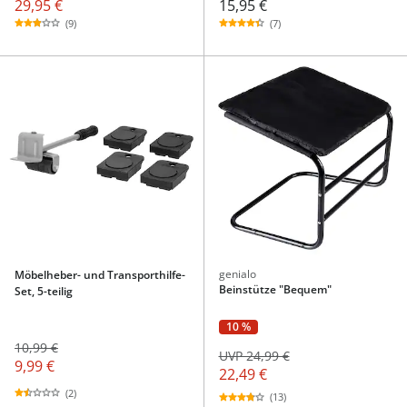
29,95 €
15,95 €
(9)
(7)
genialo
Möbelheber- und Transporthilfe-
Beinstütze "Bequem"
Set, 5-teilig
10 %
10,99 €
UVP 24,99 €
9,99 €
22,49 €
(2)
(13)