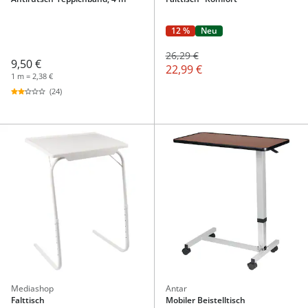
12 %
Neu
26,29 €
9,50 €
22,99 €
1 m = 2,38 €
(24)
Mediashop
Antar
Falttisch
Mobiler Beistelltisch