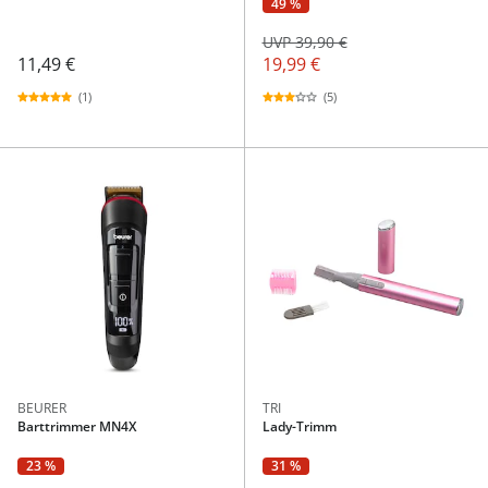
49 %
UVP 39,90 €
11,49 €
19,99 €
(1)
(5)
BEURER
TRI
Barttrimmer MN4X
Lady-Trimm
31 %
23 %