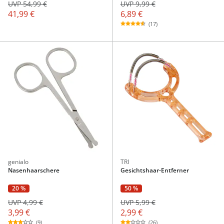
UVP 9,99 €
UVP 54,99 €
6,89 €
41,99 €
(17)
genialo
TRI
Nasenhaarschere
Gesichtshaar-Entferner
20 %
50 %
UVP 4,99 €
UVP 5,99 €
3,99 €
2,99 €
(9)
(26)