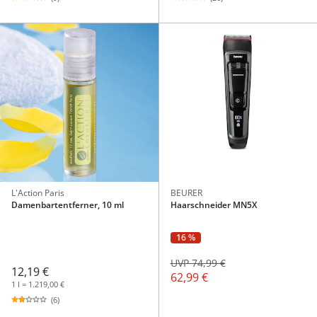
L'Action Paris
BEURER
Damenbartentferner, 10 ml
Haarschneider MN5X
16 %
UVP 74,99 €
12,19 €
62,99 €
1 l = 1.219,00 €
(6)